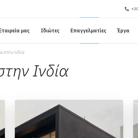
+30
Εταιρεία μας
Ιδιώτες
Επαγγελματίες
Έργα
a στην Ινδία
στην Ινδία