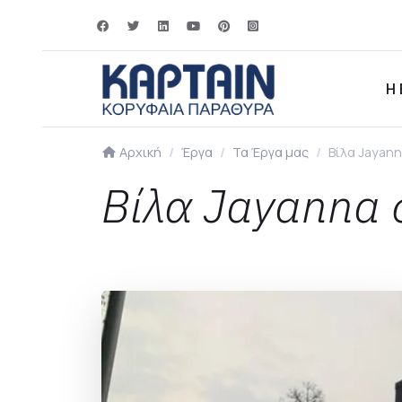
Η 
Αρχική
Έργα
Τα Έργα μας
Βίλα Jayann
Βίλα Jayanna 