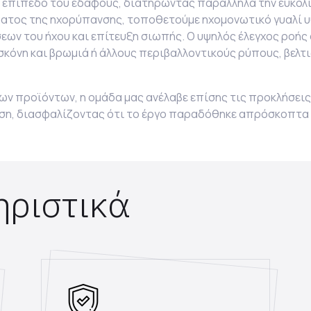
ο επίπεδο του εδάφους, διατηρώντας παράλληλα την ευκολ
ήματος της ηχορύπανσης, τοποθετούμε ηχομονωτικό γυαλί 
εων του ήχου και επίτευξη σιωπής. Ο υψηλός έλεγχος ροής
σκόνη και βρωμιά ή άλλους περιβαλλοντικούς ρύπους, βελ
ων προϊόντων, η ομάδα μας ανέλαβε επίσης τις προκλήσεις 
ση, διασφαλίζοντας ότι το έργο παραδόθηκε απρόσκοπτα 
ηριστικά