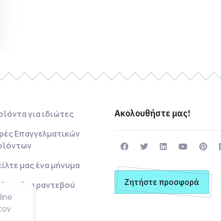
Ακολουθήστε μας!
οϊόντα για ιδιώτες
ρές Επαγγελματικών
οϊόντων
είλτε μας ένα μήνυμα
Ζητήστε προσφορά
είστε ένα ραντεβού
line
τον