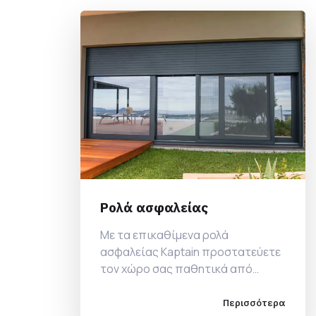
Ρολά ασφαλείας
Με τα επικαθίμενα ρολά
ασφαλείας Kaptain προστατεύετε
τον χώρο σας παθητικά από
αδιάκριτα βλέμματα αλλά και
ενεργητικά σε περίπτωση
Περισσότερα