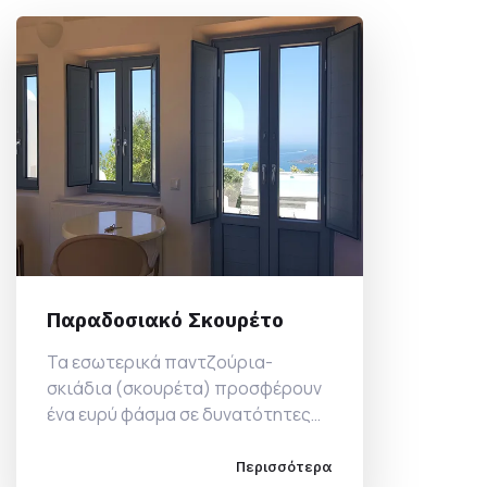
Παραδοσιακό Σκουρέτο
Τα εσωτερικά παντζούρια-
σκιάδια (σκουρέτα) προσφέρουν
ένα ευρύ φάσμα σε δυνατότητες
τοποθέτησης
Περισσότερα