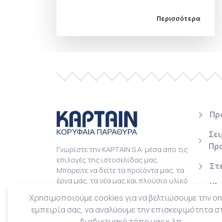
χαρακτήρα στην διακόσμηση του
σπιτιού.
Περισσότερα
Πρ
Σει
Πρ
Γνωρίστε την KAPTAIN S.A. μέσα από τις
επιλογές της ιστοσελίδας μας.
Στ
Μπορείτε να δείτε τα προϊόντα μας, τα
έργα μας, τα νέα μας και πλούσιο υλικό
Κλ
σχετικά με τα συστήματα συνθετικών
Χρησιμοποιούμε cookies για να βελτιώσουμε την on
κουφωμάτων και τα πλεονεκτήματα
εμπειρία σας, να αναλύουμε την επισκεψιμότητα σ
τους.
διαδικτυακό τόπο μας κ.λπ.