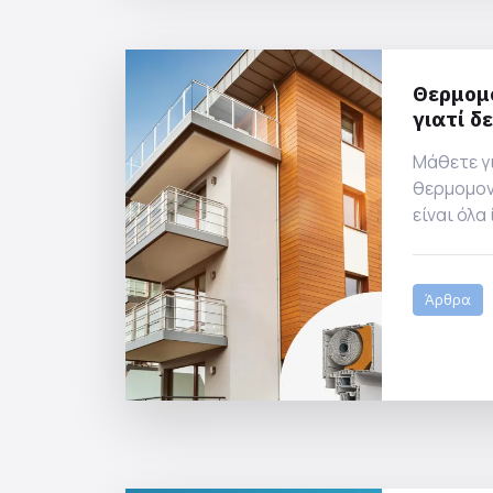
Θερμομ
γιατί δε
Μάθετε γ
θερμομον
είναι όλα
σωστή κα
θερμοδια
και τα πο
Άρθρα
επηρεάζο
απόδοση 
χώρου.