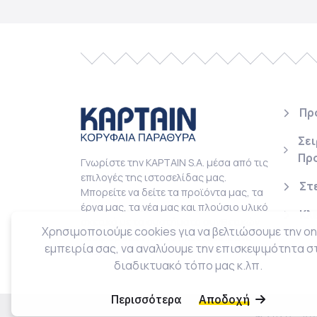
Πρ
Σει
Πρ
Γνωρίστε την KAPTAIN S.A. μέσα από τις
επιλογές της ιστοσελίδας μας.
Στ
Μπορείτε να δείτε τα προϊόντα μας, τα
έργα μας, τα νέα μας και πλούσιο υλικό
Κλ
σχετικά με τα συστήματα συνθετικών
Χρησιμοποιούμε cookies για να βελτιώσουμε την on
κουφωμάτων και τα πλεονεκτήματα
εμπειρία σας, να αναλύουμε την επισκεψιμότητα σ
τους.
διαδικτυακό τόπο μας κ.λπ.
Περισσότερα
Αποδοχή
© 2026 - K