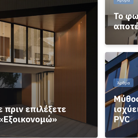
Το φω
αποτ
Άρθρα
Μύθος
ε πριν επιλέξετε
ισχύε
«Εξοικονομώ»
PVC