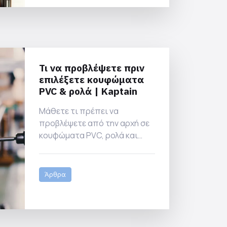
Τι να προβλέψετε πριν
επιλέξετε κουφώματα
PVC & ρολά | Kaptain
Μάθετε τι πρέπει να
προβλέψετε από την αρχή σε
κουφώματα PVC, ρολά και
μαγνητικές επαφές για να
αποφύγετε διορθώσεις και
τεχνικούς συμβιβασμούς.
Άρθρα