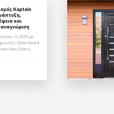
σμός Kaptain
νάπτυξη,
έφεια και
ς αναγνώριση
κλείνει το 2025 με
ρουσία, Silver Award
και νέες λύσεις
 ενισχύουν τη θέση
λάδα και εξωτερικό.