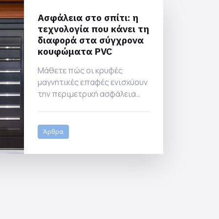
Ασφάλεια στο σπίτι: η
τεχνολογία που κάνει τη
διαφορά στα σύγχρονα
κουφώματα PVC
Μάθετε πώς οι κρυφές
μαγνητικές επαφές ενισχύουν
την περιμετρική ασφάλεια
χωρίς να αλλοιώνουν τον
σχεδιασμό των κουφωμάτων
PVC. Smart, ασφαλές,
Άρθρα
διακριτικό.