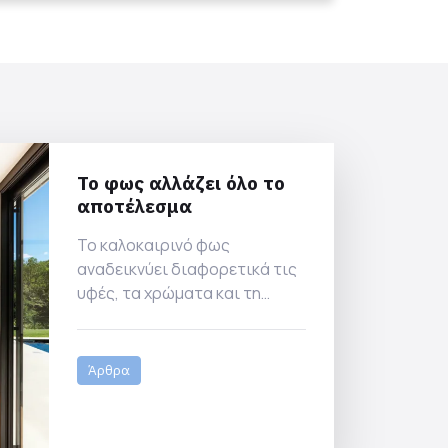
Το φως αλλάζει όλο το
αποτέλεσμα
Το καλοκαιρινό φως
αναδεικνύει διαφορετικά τις
υφές, τα χρώματα και τη
συνολική εικόνα του χώρου.
Πώς επηρεάζουν τα σύγχρονα
συνθετικά κουφώματα την
Άρθρα
αισθητική μιας κατοικίας;