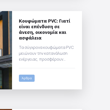
Κουφώματα PVC: Γιατί
είναι επένδυση σε
άνεση, οικονομία και
ασφάλεια
Τα σύγχρονα κουφώματα PVC
μειώνουν την κατανάλωση
ενέργειας, προσφέρουν
ηχομόνωση, ασφάλεια και
αντοχή στον χρόνο. Δες γιατί
κάνουν τη διαφορά.
Άρθρα