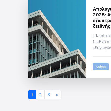
Απολογι
2025: Α
εξωστρ
διεθνή
Η Kaptain 
διεθνή πα
εξαγωγών 
uPVC που
της σε Ελ
Άρθρα
1
2
3
»