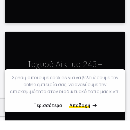
Iσχυρό Δίκτυο 243+
Συνεργατών
Χρησιμοποιούμε cookies για να βελτιώσουμε την
online εμπειρία σας, να αναλύουμε την
Η εμπιστοσύνη των συνεργατών μας αποτελεί την
επισκεψιμότητα στον διαδικτυακό τόπο μας κ.λπ.
καλύτερη απόδειξη της δέσμευσής μας για αριστεία
και της ικανότητάς μας να χτίζουμε σχέσεις ζωής
Περισσότερα
Αποδοχή