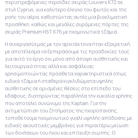
περιστρεφόμενες περσίδες σειράς
Louvers K72 σε
στυλ
Cyprus, για καλύτερο έλεγχο του φωτός και της
ροής του αέρα, καθιστώντας αυτές μια βιοκλιματική
προσθήκη, καθώς και μεγάλες συρόμενες πόρτες της
σειράς
Premium HST K76 με ηχομονωτικά τζάμια.
Η συνεργασία μας με τον αρχιτέκτονα ήταν εξαιρετική,
με αποτέλεσμα να ξεπεράσουμε τις προσδοκίες τους
για αυτό το έργο όχι μόνο από άποψη αισθητικής και
λειτουργικότητας αλλά και ασφάλειας
χρησιμοποιώντας πρόσθετα χαρακτηριστικά όπως
ειδικά τζάμια ή σταθερά κιγκλιδώματα υψηλής
αισθητικής σε ορισμένες θέσεις στο επίπεδο του
εδάφους, διατηρώντας παράλληλα την ευκολία χρήσης
που αποτελεί συνώνυμο της
Kaptain. Για την
αντιμετώπιση του ζητήματος της ηχορύπανσης,
τοποθετούμε ηχομονωτικό γυαλί υψηλής απόδοσης με
ειδικές ακουστικές μεμβράνες για περαιτέρω μείωση
των δονήσεων του ήχου και επίτευξη σιωπής. Ο