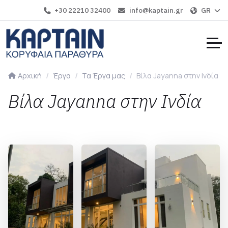
+30 22210 32400
info@kaptain.gr
GR
Αρχική
Έργα
Τα Έργα μας
Βίλα Jayanna στην Ινδία
Βίλα Jayanna στην Ινδία