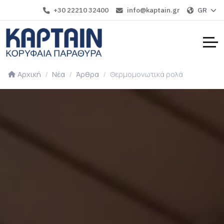
+30 22210 32400
info@kaptain.gr
GR
Αρχική
Νέα
Άρθρα
Θερμομονωτικά ρολά