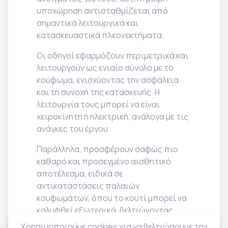
υποχώρηση αντισταθμίζεται από
σημαντικά λειτουργικά και
κατασκευαστικά πλεονεκτήματα.
Οι οδηγοί εφαρμόζουν περιμετρικά και
λειτουργούν ως ενιαίο σύνολο με το
κούφωμα, ενισχύοντας την ασφάλεια
και τη συνοχή της κατασκευής. Η
λειτουργία τους μπορεί να είναι
χειροκίνητη ή ηλεκτρική, ανάλογα με τις
ανάγκες του έργου.
Παράλληλα, προσφέρουν σαφώς πιο
καθαρό και προσεγμένο αισθητικό
αποτέλεσμα, ειδικά σε
αντικαταστάσεις παλαιών
κουφωμάτων, όπου το κουτί μπορεί να
καλυφθεί εξωτερικά, βελτιώνοντας
τόσο την όψη όσο και τη συνολική
Χρησιμοποιούμε cookies για να βελτιώσουμε την