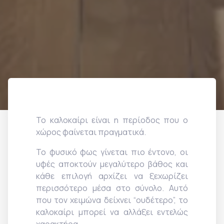
Το καλοκαίρι είναι η περίοδος που ο
χώρος φαίνεται πραγματικά.
Το φυσικό φως γίνεται πιο έντονο, οι
υφές αποκτούν μεγαλύτερο βάθος και
κάθε επιλογή αρχίζει να ξεχωρίζει
περισσότερο μέσα στο σύνολο. Αυτό
που τον χειμώνα δείχνει “ουδέτερο”, το
καλοκαίρι μπορεί να αλλάξει εντελώς