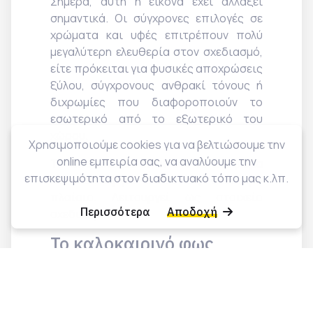
Σήμερα, αυτή η εικόνα έχει αλλάξει
σημαντικά. Οι σύγχρονες επιλογές σε
χρώματα και υφές επιτρέπουν πολύ
μεγαλύτερη ελευθερία στον σχεδιασμό,
είτε πρόκειται για φυσικές αποχρώσεις
ξύλου, σύγχρονους ανθρακί τόνους ή
διχρωμίες που διαφοροποιούν το
εσωτερικό από το εξωτερικό του
χώρου.
Χρησιμοποιούμε cookies για να βελτιώσουμε την
online εμπειρία σας, να αναλύουμε την
Το αποτέλεσμα είναι ότι το κούφωμα
επισκεψιμότητα στον διαδικτυακό τόπο μας κ.λπ.
δεν λειτουργεί πλέον ως ουδέτερο
πλαίσιο. Λειτουργεί ως στοιχείο
Περισσότερα
Αποδοχή
σχεδιασμού.
Το καλοκαιρινό φως
αλλάζει το αποτέλεσμα
Υπάρχει μια λεπτομέρεια που συχνά