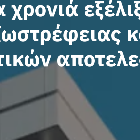
 χρονιά εξέλι
ξωστρέφειας κ
τικών αποτελ