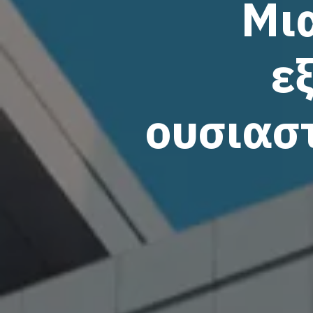
Μια
ε
ουσιασ