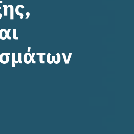
ξης,
αι
εσμάτων